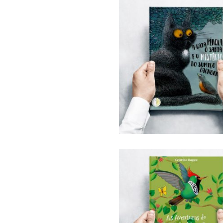
R$
52,00
FF
es
R$
52,00