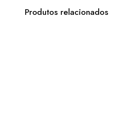
Produtos relacionados
Livros
Livros
O Tiê da Mata Atlântica
As Aventuras do
Topetinho Magnífico na
R$
52,00
Amazônia
R$
52,00